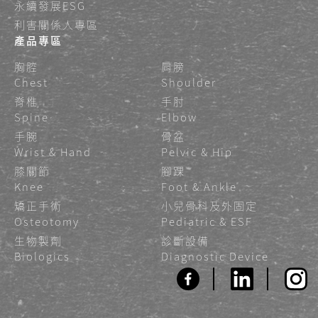
永續發展ESG
利害關係人專區
產品專區
胸腔
肩膀
Chest
Shoulder
脊椎
手肘
Spine
Elbow
手腕
骨盆
Wrist & Hand
Pelvic & Hip
膝關節
腳踝
Knee
Foot & Ankle
矯正手術
小兒骨科及外固定
Osteotomy
Pediatric & ESF
生物製劑
診斷設備
Biologics
Diagnostic Device