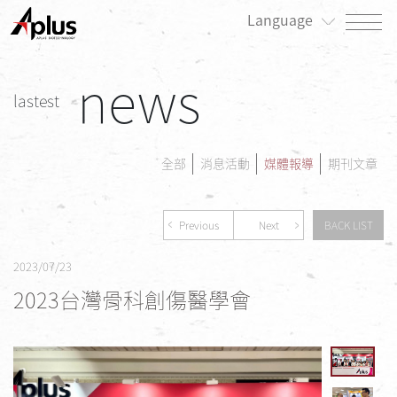
Language
news
關於我們
lastest
最新消息
產品專區
全部
消息活動
媒體報導
期刊文章
患者專區
Previous
Next
BACK LIST
投資人/公司治理專區
2023/07/23
永續發展/利害關係人專區
2023台灣骨科創傷醫學會
人才招募
聯絡我們