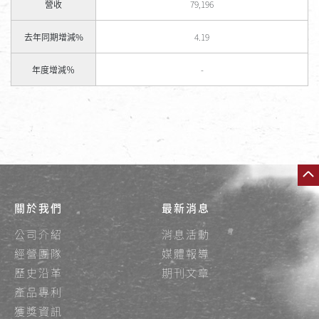
營收
79,196
去年同期增減%
4.19
年度增減％
-
關於我們
最新消息
公司介紹
消息活動
經營團隊
媒體報導
歷史沿革
期刊文章
產品專利
獲獎資訊