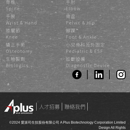
脊椎
手肘
Spine
Elbow
手腕
骨盆
Wrist & Hand
Pelvic & Hip
膝關節
腳踝
Knee
Foot & Ankle
矯正手術
小兒骨科及外固定
Osteotomy
Pediatric & ESF
生物製劑
診斷設備
Biologics
Diagnostic Device
人才招募
聯絡我們
©2024 愛派司生技股份有限公司 A Plus Biotechnology Corporation Limited
Design All Rights