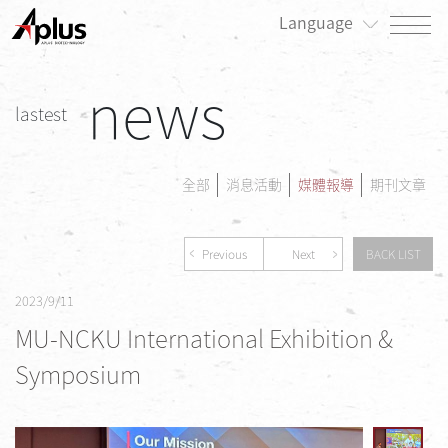
Language
news
關於我們
lastest
最新消息
產品專區
全部
消息活動
媒體報導
期刊文章
患者專區
Previous
Next
BACK LIST
投資人/公司治理專區
2023/9/11
永續發展/利害關係人專區
MU-NCKU International Exhibition &
人才招募
Symposium
聯絡我們