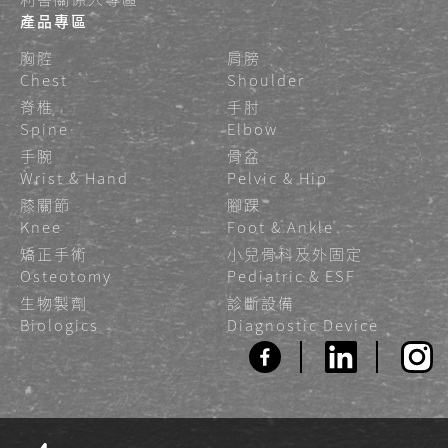
產品專區
胸腔
肩膀
Chest
Shoulder
脊椎
手肘
Spine
Elbow
手腕
骨盆
Wrist & Hand
Pelvic & Hip
膝關節
腳踝
Knee
Foot & Ankle
矯正手術
小兒骨科及外固定
Osteotomy
Pediatric & ESF
生物製劑
診斷設備
Biologics
Diagnostic Device