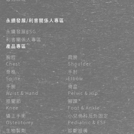
永續發展/利害關係人專區
永續發展ESG
利害關係人專區
產品專區
胸腔
肩膀
Chest
Shoulder
脊椎
手肘
Spine
Elbow
手腕
骨盆
Wrist & Hand
Pelvic & Hip
膝關節
腳踝
Knee
Foot & Ankle
矯正手術
小兒骨科及外固定
Osteotomy
Pediatric & ESF
生物製劑
診斷設備