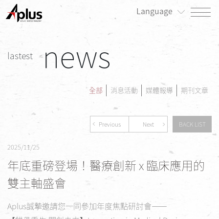
Language
news
關於我們
lastest
最新消息
產品專區
全部
消息活動
媒體報導
期刊文章
患者專區
Previous
Next
BACK LIST
投資人/公司治理專區
2025/11/25
永續發展/利害關係人專區
年底重磅登場！醫療創新 x 臨床應用的
人才招募
雙主軸盛會
聯絡我們
Aplus誠摯邀請您一同參加年度焦點研討會——
