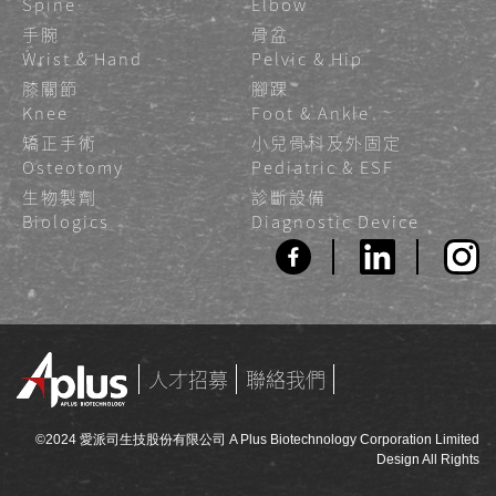
Spine
Elbow
手腕
骨盆
Wrist & Hand
Pelvic & Hip
膝關節
腳踝
Knee
Foot & Ankle
矯正手術
小兒骨科及外固定
Osteotomy
Pediatric & ESF
生物製劑
診斷設備
Biologics
Diagnostic Device
人才招募
聯絡我們
©2024 愛派司生技股份有限公司 A Plus Biotechnology Corporation Limited
Design All Rights