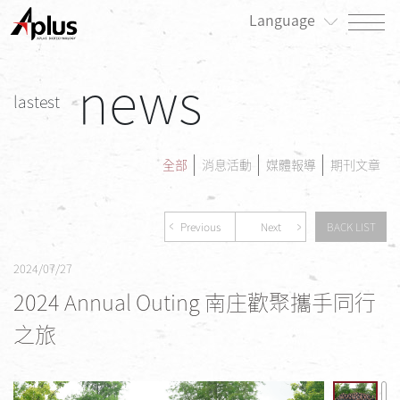
Language
news
關於我們
lastest
最新消息
產品專區
全部
消息活動
媒體報導
期刊文章
患者專區
Previous
Next
BACK LIST
投資人/公司治理專區
2024/07/27
永續發展/利害關係人專區
2024 Annual Outing 南庄歡聚攜手同行
人才招募
之旅
聯絡我們