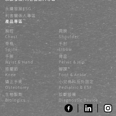
永續發展ESG
利害關係人專區
產品專區
胸腔
肩膀
Chest
Shoulder
脊椎
手肘
Spine
Elbow
手腕
骨盆
Wrist & Hand
Pelvic & Hip
膝關節
腳踝
Knee
Foot & Ankle
矯正手術
小兒骨科及外固定
Osteotomy
Pediatric & ESF
生物製劑
診斷設備
Biologics
Diagnostic Device