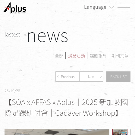
Language
news
關於我們
lastest
最新消息
產品專區
全部
消息活動
媒體報導
期刊文章
患者專區
Previous
Next
BACK LIST
投資人/公司治理專區
25/10/28
永續發展/利害關係人專區
【SOA x AFFAS x Aplus｜2025 新加坡國
人才招募
際足踝研討會｜Cadaver Workshop】
聯絡我們