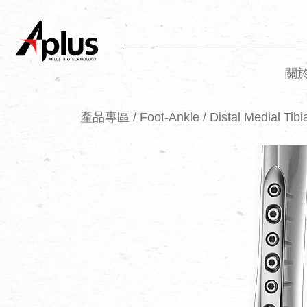
關
產品專區
/
Foot-Ankle
/
Distal Medial Tibi