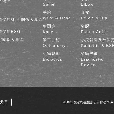
司治理
Spine
Elbow
手腕
骨盆
Wrist & Hand
Pelvic & Hip
續發展/利害關係人專區
膝關節
腳踝
續發展ESG
Knee
Foot & Ankle
害關係人專區
矯正手術
小兒骨科及外固
Osteotomy
Pediatric & ES
生物製劑
診斷設備
Biologics
Diagnostic
Device
我們
©2024 愛派司生技股份有限公司 A Plus Bio