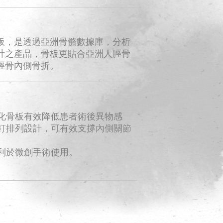
板，是透過亞洲骨骼數據庫，分析
計之產品，骨板更貼合亞洲人脛骨
脛骨內側骨折。
薄化骨板有效降低患者術後異物感
螺釘排列設計，可有效支撐內側關節
，利於微創手術使用。