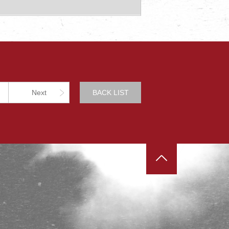
Next
BACK LIST