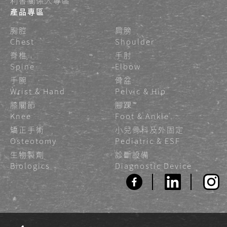
利害關係人專區
產品專區
胸腔
肩膀
Chest
Shoulder
脊椎
手肘
Spine
Elbow
手腕
骨盆
Wrist & Hand
Pelvic & Hip
膝關節
腳踝
Knee
Foot & Ankle
矯正手術
小兒骨科及外固定
Osteotomy
Pediatric & ESF
生物製劑
診斷設備
Biologics
Diagnostic Device