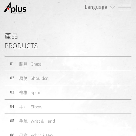
Language
關於我們
產品
最新消息
PRODUCTS
產品專區
01
胸腔
Chest
患者專區
02
肩膀
Shoulder
投資人/公司治理專區
03
脊椎
Spine
永續發展/利害關係人專區
04
手肘
Elbow
人才招募
05
手腕
Wrist & Hand
聯絡我們
06
骨盆
Pelvic & Hip