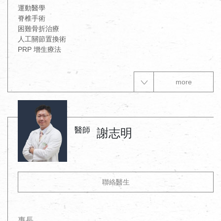
運動醫學

脊椎手術

困難骨折治療

人工關節置換術

PRP 增生療法
more
醫師
謝志明
聯絡醫生
專長