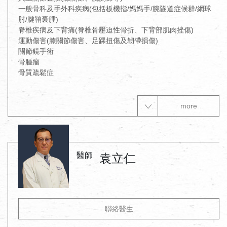
一般骨科及手外科疾病(包括板機指/媽媽手/腕隧道症候群/網球
肘/腱鞘囊腫)

脊椎疾病及下背痛(脊椎骨壓迫性骨折、下背部肌肉挫傷)

運動傷害(膝關節傷害、足踝扭傷及韌帶損傷)

關節鏡手術

骨腫瘤

骨質疏鬆症
more
醫師
袁立仁
聯絡醫生