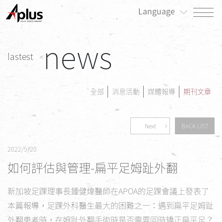
Language
news
關於我們
lastest
最新消息
產品專區
全部
消息活動
媒體報導
期刊文章
患者專區
Next
BACK LIST
投資人/公司治理專區
2022/5/20
永續發展/利害關係人專區
如何評估與管理-扁平足姆趾外翻
人才招募
新加坡足踝理事長鍾健煒醫師在APOA的足踝會議上發表了
聯絡我們
本篇報導，足踝外科醫生最大的困難之一：遇到扁平足姆趾
外翻患者時，在姆趾外翻手術時是否需要同時矯正扁平足？