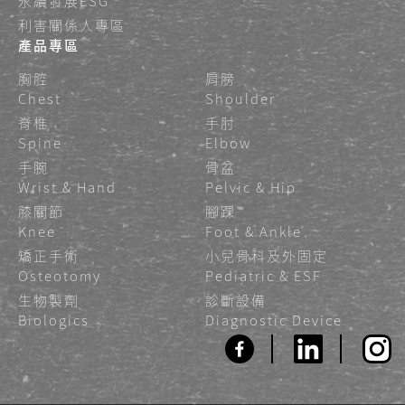
永續發展ESG
利害關係人專區
產品專區
胸腔
肩膀
Chest
Shoulder
脊椎
手肘
Spine
Elbow
手腕
骨盆
Wrist & Hand
Pelvic & Hip
膝關節
腳踝
Knee
Foot & Ankle
矯正手術
小兒骨科及外固定
Osteotomy
Pediatric & ESF
生物製劑
診斷設備
Biologics
Diagnostic Device