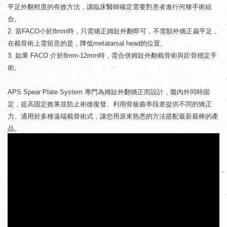
平足外翻程度的有效方法，讓臨床醫師確定需要對患者進行何種手術組
合。
2. 當FACO小於8mm時，只需矯正姆趾外翻即可，不需額外矯正扁平足，
在截骨術上需留意的是，降低metatarsal head的位置。
3. 如果 FACO 介於8mm-12mm時，需合併姆趾外翻截骨術與距骨穩定手
術。
APS Spear Plate System 專門為姆趾外翻矯正而設計，髓內外同時固
定，提高固定效果並防止術後復發、利用骨板曲率段差提供不同的矯正
力、適用於多種遠端截骨術式，讓您用原來熟悉的方法搭配最新最棒的產
品。