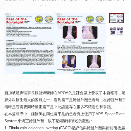
新加坡足踝理事長鍾健煒醫師在APOA的足踝會議上發表了本篇報導，足
踝外科醫生最大的困難之一：遇到扁平足姆趾外翻患者時，在姆趾外翻手
術時是否需要同時矯正扁平足？此議題存在很多不確定性和爭議。
在本篇報導中，鍾醫師在兩位扁平足的患者身上使用了APS Spear Plate 
System來矯正姆趾外翻，以下是鍾醫師闡述的觀點：
1. Fibula axis calcaneal overlap (FACO)是評估與姆趾外翻與術前術後扁