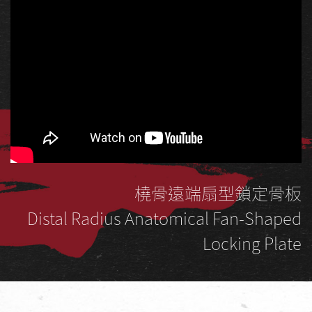
橈骨遠端扇型鎖定骨板
Distal Radius Anatomical Fan-Shaped
Locking Plate