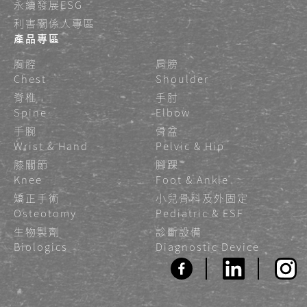
永續發展ESG
利害關係人專區
產品專區
胸腔
肩膀
Chest
Shoulder
脊椎
手肘
Spine
Elbow
手腕
骨盆
Wrist & Hand
Pelvic & Hip
膝關節
腳踝
Knee
Foot & Ankle
矯正手術
小兒骨科及外固定
Osteotomy
Pediatric & ESF
生物製劑
診斷設備
Biologics
Diagnostic Device