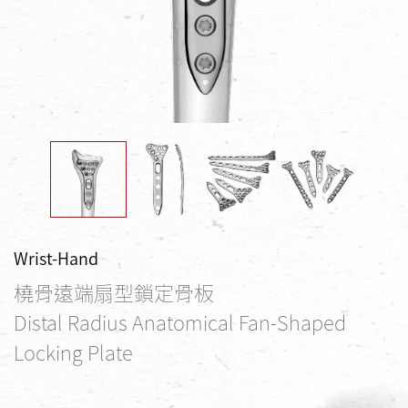
Wrist-Hand
橈骨遠端扇型鎖定骨板
Distal Radius Anatomical Fan-Shaped
Locking Plate