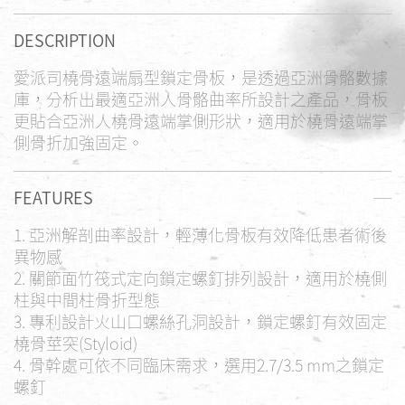
DESCRIPTION
愛派司橈骨遠端扇型鎖定骨板，是透過亞洲骨骼數據
庫，分析出最適亞洲人骨骼曲率所設計之產品，骨板
更貼合亞洲人橈骨遠端掌側形狀，適用於橈骨遠端掌
側骨折加強固定。
FEATURES
1.
亞洲解剖曲率設計，輕薄化骨板有效降低患者術後
異物感
2.
關節面竹筏式定向鎖定螺釘排列設計，適用於橈側
柱與中間柱骨折型態
3.
專利設計火山口螺絲孔洞設計，鎖定螺釘有效固定
橈骨莖突(Styloid)
4.
骨幹處可依不同臨床需求，選用2.7/3.5 mm之鎖定
螺釘