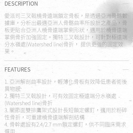
DESCRIPTION
愛派司三叉戟橈骨遠端鎖定骨板，是透過亞洲骨骼數
據庫，分析出最適亞洲人骨骼曲率所設計之產品，骨
板更貼合亞洲人橈骨遠端掌側形狀，適用於橈骨遠端
掌側骨折加強固定。獨特三叉戟設計，可針對極遠端
分水嶺處(Watershed line)骨折， 提供更強的固定效
果。
FEATURES
1.
亞洲解剖曲率設計，輕薄化骨板有效降低患者術後
異物感
2.
獨特三叉戟設計，可有效固定極遠端分水嶺處
(Watershed line)骨折
3.
關節面雙排鷹架式設計長短鎖定螺釘，適用於粉碎
性骨折，可重建橈骨遠端解剖結構
4.
骨幹處設有2.4/2.7 mm鎖定螺釘，供不同臨床需求
選用