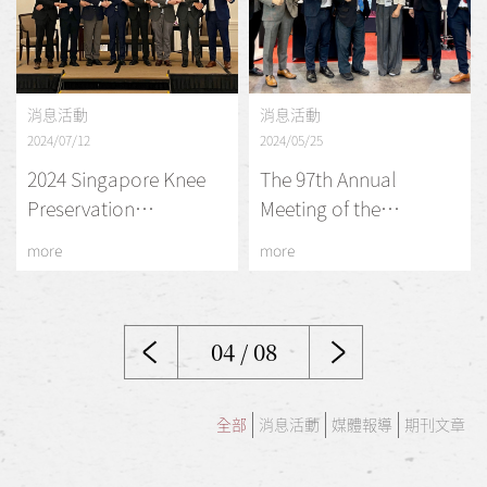
消息活動
消息活動
2024/07/12
2024/05/25
2024 Singapore Knee
The 97th Annual
Preservation
Meeting of the
Symposium
Japanese Orthopedic
more
more
Association
04 / 08
全部
消息活動
媒體報導
期刊文章