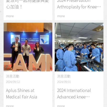
愛派司一起為健康與愛
2024 Preservation
心加油！
Arthroplasty for Knee
OA-Basic Course
more
more
消息活動
消息活動
2024/09/12
2024/09/01
Aplus Shines at
2024 International
Medical Fair Asia
Advanced knee
Arthroscopic course
more
more