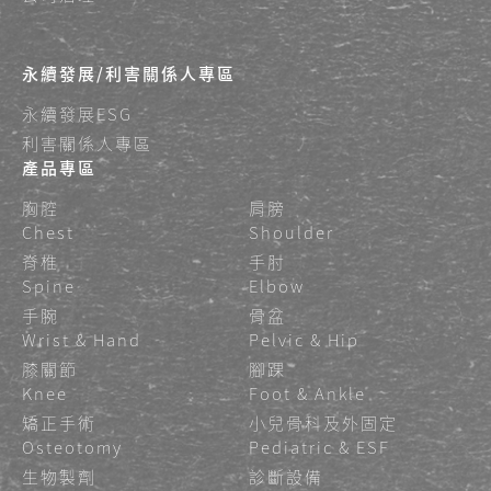
永續發展/利害關係人專區
永續發展ESG
利害關係人專區
產品專區
胸腔
肩膀
Chest
Shoulder
脊椎
手肘
Spine
Elbow
手腕
骨盆
Wrist & Hand
Pelvic & Hip
膝關節
腳踝
Knee
Foot & Ankle
矯正手術
小兒骨科及外固定
Osteotomy
Pediatric & ESF
生物製劑
診斷設備