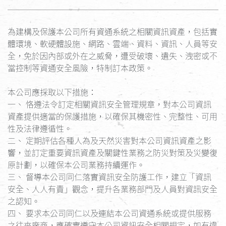
為建構及保護本公司所有資通系統之相關資訊資產，包括實
體環境、軟硬體設施、網路、雲端、資料、資訊、人員等安
全，免於因內部或外在之威脅，遭受破壞、遺失、洩密或不
當控制等資通安全風險，特制訂本政策。
本公司應採取以下措施：
一、 恪遵法令訂定相關資訊安全管理規章，對本公司資訊
資產提供適當的保護措施，以確保其機密性、完整性、可用
性及法律遵循性。
二、 定期評估各種人為及天然災害對本公司資訊資產之影
響，並訂定重要資訊資產及關鍵性業務之防災對策及災變復
原計劃，以確保本公司業務持續運作。
三、 督導本公司同仁落實資訊安全防護工作，建立「資訊
安全、人人有責」觀念，提升各業務部門及人員對資訊安全
之認知。
四、 要求本公司同仁以及連結本公司資通系統或提供服務
之往來廠商，應確實遵守本公司資訊安全相關規定，如有違