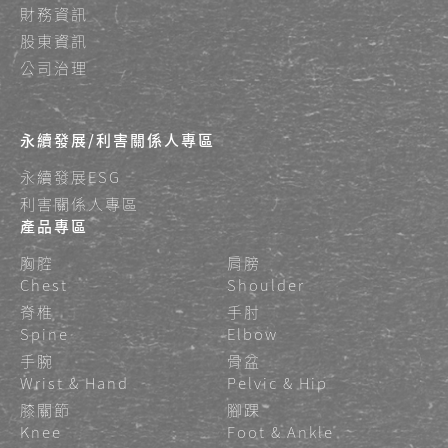
財務資訊
股東資訊
公司治理
永續發展/利害關係人專區
永續發展ESG
利害關係人專區
產品專區
胸腔
肩膀
Chest
Shoulder
脊椎
手肘
Spine
Elbow
手腕
骨盆
Wrist & Hand
Pelvic & Hip
膝關節
腳踝
Knee
Foot & Ankle