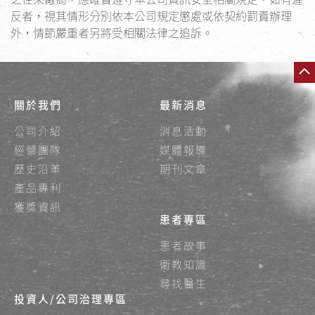
反者，視其情形分別依本公司規定懲處或依契約罰責辦理
外，情節嚴重者另將受相關法律之追訴。
關於我們
最新消息
公司介紹
消息活動
經營團隊
媒體報導
歷史沿革
期刊文章
產品專利
獲獎資訊
患者專區
患者故事
衛教知識
尋找醫生
投資人/公司治理專區